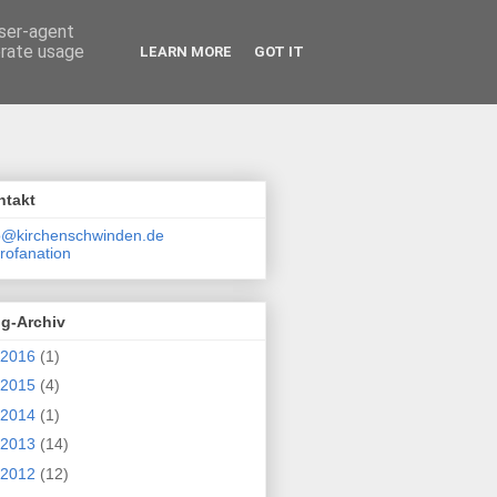
user-agent
erate usage
LEARN MORE
GOT IT
ntakt
o@kirchenschwinden.de
ofanation
og-Archiv
2016
(1)
2015
(4)
2014
(1)
2013
(14)
2012
(12)