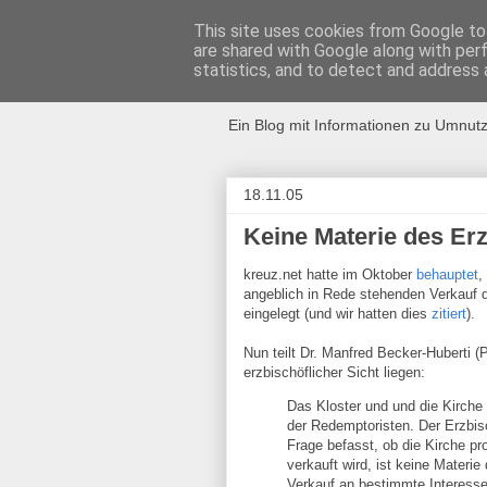
This site uses cookies from Google to 
are shared with Google along with per
Kirchensch
statistics, and to detect and address 
Ein Blog mit Informationen zu Umnutz
18.11.05
Keine Materie des Er
kreuz.net hatte im Oktober
behauptet
,
angeblich in Rede stehenden Verkauf d
eingelegt (und wir hatten dies
zitiert
).
Nun teilt Dr. Manfred Becker-Huberti 
erzbischöflicher Sicht liegen:
Das Kloster und und die Kirche 
der Redemptoristen. Der Erzbis
Frage befasst, ob die Kirche pr
verkauft wird, ist keine Materi
Verkauf an bestimmte Interesse