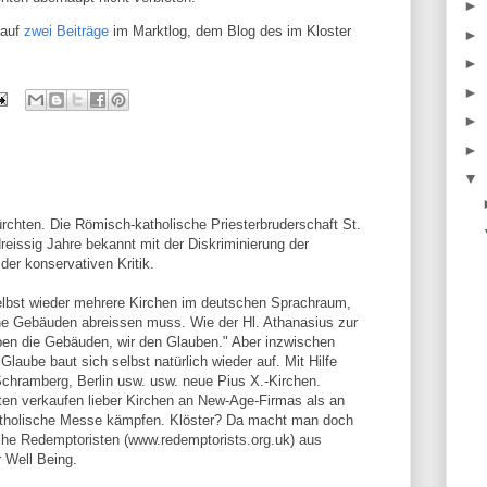
►
 auf
zwei
Beiträge
im Marktlog, dem Blog des im Kloster
►
►
►
►
►
▼
ürchten. Die Römisch-katholische Priesterbruderschaft St.
dreissig Jahre bekannt mit der Diskriminierung der
der konservativen Kritik.
elbst wieder mehrere Kirchen im deutschen Sprachraum,
e Gebäuden abreissen muss. Wie der Hl. Athanasius zur
aben die Gebäuden, wir den Glauben." Aber inzwischen
Glaube baut sich selbst natürlich wieder auf. Mit Hilfe
Schramberg, Berlin usw. usw. neue Pius X.-Kirchen.
ten verkaufen lieber Kirchen an New-Age-Firmas als an
e katholische Messe kämpfen. Klöster? Da macht man doch
sche Redemptoristen (www.redemptorists.org.uk) aus
 Well Being.