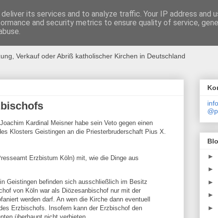
deliver its services and to analyze traffic. Your IP address and 
formance and security metrics to ensure quality of service, gen
winden
abuse.
ung, Verkauf oder Abriß katholischer Kirchen in Deutschland
Ko
inf
zbischofs
@pr
 Joachim Kardinal Meisner habe sein Veto gegen einen
es Klosters Geistingen an die Priesterbruderschaft Pius X.
Bl
►
(Presseamt Erzbistum Köln) mit, wie die Dinge aus
►
►
in Geistingen befinden sich ausschließlich im Besitz
chof von Köln war als Diözesanbischof nur mit der
►
ofaniert werden darf. An wen die Kirche dann eventuell
►
e des Erzbischofs. Insofern kann der Erzbischof den
nten überhaupt nicht verbieten.