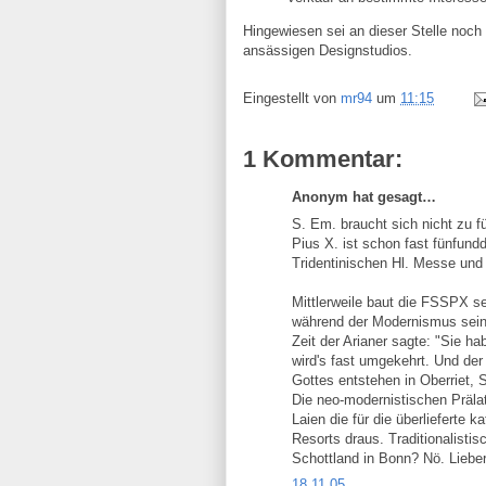
Hingewiesen sei an dieser Stelle noch
ansässigen Designstudios.
Eingestellt von
mr94
um
11:15
1 Kommentar:
Anonym hat gesagt…
S. Em. braucht sich nicht zu f
Pius X. ist schon fast fünfund
Tridentinischen Hl. Messe und 
Mittlerweile baut die FSSPX s
während der Modernismus sein
Zeit der Arianer sagte: "Sie h
wird's fast umgekehrt. Und der 
Gottes entstehen in Oberriet, 
Die neo-modernistischen Präla
Laien die für die überliefert
Resorts draus. Traditionalisti
Schottland in Bonn? Nö. Lieber
18.11.05