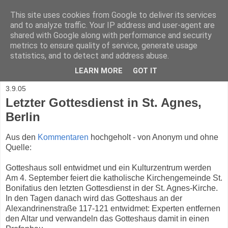
This site uses cookies from Google to deliver its services
Kirchenschwinden
and to analyze traffic. Your IP address and user-agent are
shared with Google along with performance and security
metrics to ensure quality of service, generate usage
Ein Blog mit Informationen zu Umnutzung, Verkauf oder
statistics, and to detect and address abuse.
Abriß katholischer Kirchen in Deutschland
LEARN MORE
GOT IT
3.9.05
Letzter Gottesdienst in St. Agnes,
Berlin
Aus den
Kommentaren
hochgeholt - von Anonym und ohne
Quelle:
Gotteshaus soll entwidmet und ein Kulturzentrum werden
Am 4. September feiert die katholische Kirchengemeinde St.
Bonifatius den letzten Gottesdienst in der St. Agnes-Kirche.
In den Tagen danach wird das Gotteshaus an der
Alexandrinenstraße 117-121 entwidmet: Experten entfernen
den Altar und verwandeln das Gotteshaus damit in einen